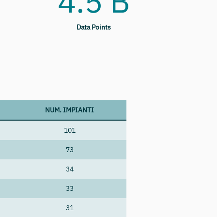
4.5 B
Data Points
NUM. IMPIANTI
101
73
34
33
31