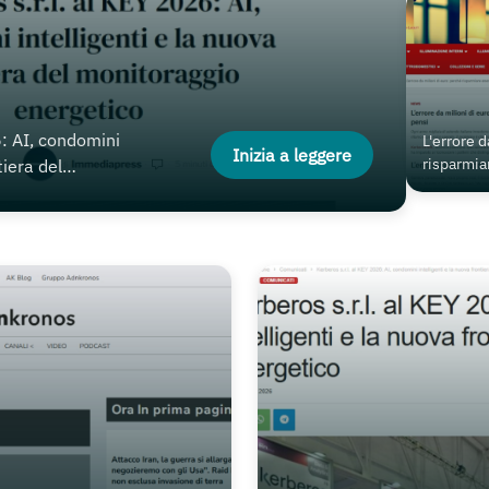
6: AI, condomini
L'errore d
Inizia a leggere
risparmia
tiera del
costa più 