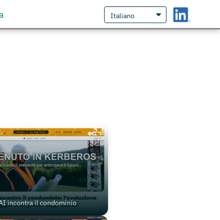
a
AI incontra il condominio