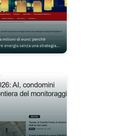
a milioni di euro: perché
re energia senza una strategia
di quanto si pensi