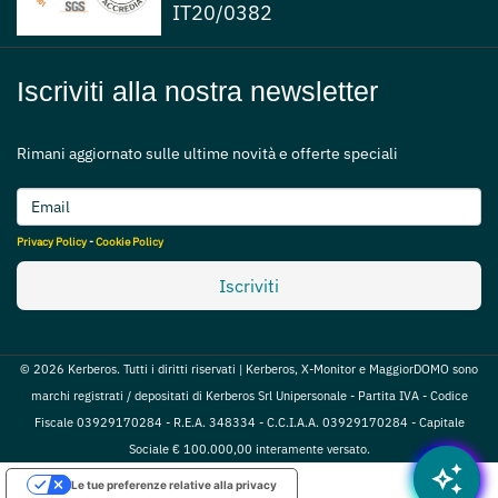
IT20/0382
Iscriviti alla nostra newsletter
Rimani aggiornato sulle ultime novità e offerte speciali
Privacy Policy
-
Cookie Policy
Iscriviti
© 2026 Kerberos. Tutti i diritti riservati | Kerberos, X-Monitor e MaggiorDOMO sono
marchi registrati / depositati di Kerberos Srl Unipersonale - Partita IVA - Codice
Fiscale 03929170284 - R.E.A. 348334 - C.C.I.A.A. 03929170284 - Capitale
Sociale € 100.000,00 interamente versato.
auto_awesome
Le tue preferenze relative alla privacy