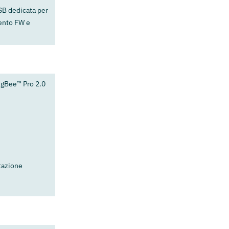
SB dedicata per
ento FW e
igBee™ Pro 2.0
tazione