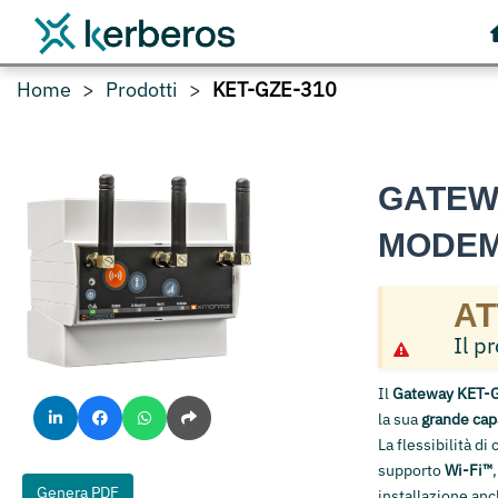
Home
Prodotti
KET-GZE-310
GATEW
MODEM 
AT
Il p
Il
Gateway KET-
la sua
grande cap
La flessibilità d
supporto
Wi-Fi™
Genera PDF
installazione anc