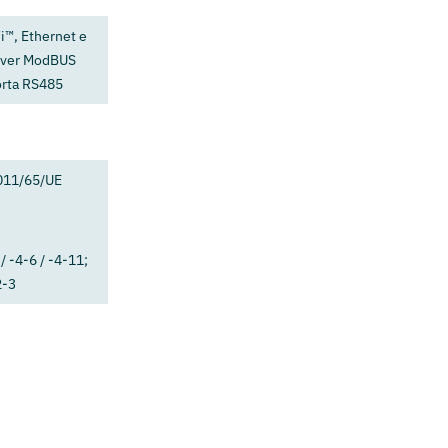
i™, Ethernet e
erver ModBUS
orta RS485
011/65/UE
/ -4-6 / -4-11;
2-3