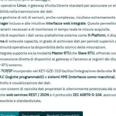
a operativo
Linux
, il gateway sfrutta librerie standard per assicurare un el
bilità nella trasmissione dei dati.
 la gestione di reti di sensori, anche complesse, risultano estremamente
nager
incluso e alle intuitive
interfacce web integrate
. Queste permetton
ametri necessari e di monitorare in tempo reale le misure acquisite.
ilità di esportare i dati verso piattaforme esterne come
X-Platform
, il di
rna
di notevole capacità, in grado di archiviare dati per periodi superiori 
tinuità operativa e la disponibilità dello storico delle misurazioni.
tegrata supporta sia la modalità
Master RTU
che
Slave RTU
, offrendo un
onnessione diretta di dispositivi al gateway o l'accesso ai registri dei dis
r RTU esterno.
 TCP/IP
incorporato nel KET-GZE-310 facilita l'integrazione della rete
X
LC (logiche programmabili)
e
sistemi HMI (interfacce uomo-macchina)
trollo e visualizzazione dei dati.
à con sistemi di raccolta dati proprietari è ulteriormente potenziata dal 
amite
web services REST / JSON
e il protocollo
IEC 60870-5-104
, assicu
essibile e standardizzata.
e Tecniche
Documenti
Prodotti Compatibili