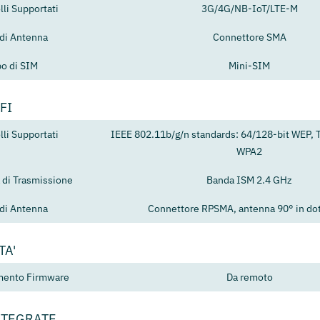
lli Supportati
3G/4G/NB-IoT/LTE-M
 di Antenna
Connettore SMA
po di SIM
Mini-SIM
FI
lli Supportati
IEEE 802.11b/g/n standards: 64/128-bit WEP, 
WPA2
 di Trasmissione
Banda ISM 2.4 GHz
 di Antenna
Connettore RPSMA, antenna 90° in do
TA'
mento Firmware
Da remoto
NTEGRATE