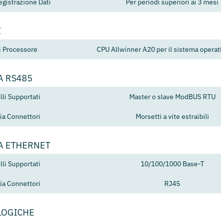
egistrazione Dati
Per periodi superiori ai 3 mesi
I
i Processore
CPU Allwinner A20 per il sistema operat
A RS485
lli Supportati
Master o slave ModBUS RTU
ia Connettori
Morsetti a vite estraibili
A ETHERNET
lli Supportati
10/100/1000 Base-T
ia Connettori
RJ45
LOGICHE