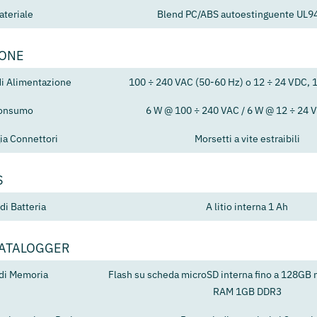
ateriale
Blend PC/ABS autoestinguente UL9
IONE
di Alimentazione
100 ÷ 240 VAC (50-60 Hz) o 12 ÷ 24 VDC, 
onsumo
6 W @ 100 ÷ 240 VAC / 6 W @ 12 ÷ 24 
ia Connettori
Morsetti a vite estraibili
S
di Batteria
A litio interna 1 Ah
DATALOGGER
 di Memoria
Flash su scheda microSD interna fino a 128GB 
RAM 1GB DDR3