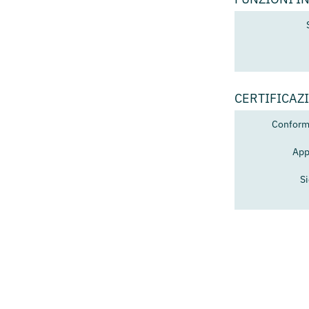
CERTIFICAZ
Conformi
App
S