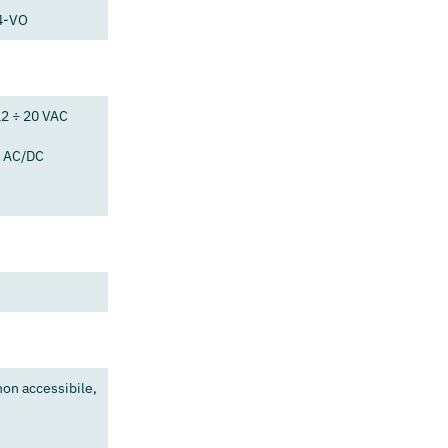
4-VO
12 ÷ 20 VAC
V AC/DC
non accessibile,