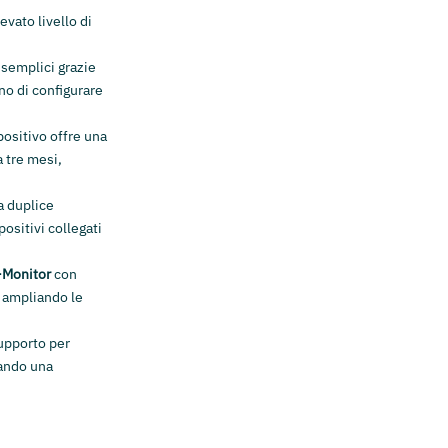
evato livello di
 semplici grazie
o di configurare
spositivo offre una
a tre mesi,
a duplice
positivi collegati
-Monitor
con
, ampliando le
supporto per
rando una