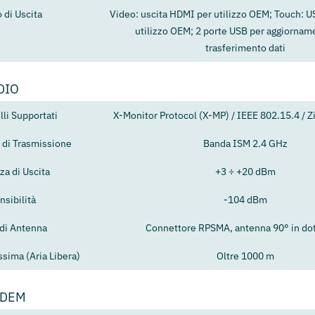
 di Uscita
Video: uscita HDMI per utilizzo OEM; Touch: U
utilizzo OEM; 2 porte USB per aggiornam
trasferimento dati
DIO
lli Supportati
X-Monitor Protocol (X-MP) / IEEE 802.15.4 / Z
 di Trasmissione
Banda ISM 2.4 GHz
za di Uscita
+3 ÷ +20 dBm
nsibilità
-104 dBm
 di Antenna
Connettore RPSMA, antenna 90° in do
sima (Aria Libera)
Oltre 1000 m
ODEM