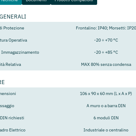
 GENERALI
di Protezione
Frontalino: IP40; Morsetti: IP2
ura Operativa
-20 ÷ +70 °C
i Immagazzinamento
-20 ÷ +85 °C
tà Relativa
MAX 80% senza condensa
RE
mensioni
106 x 90 x 60 mm (L x A x P)
issaggio
A muro o a barra DIN
DIN richiesti
6 moduli DIN
adro Elettrico
Industriale o centralino