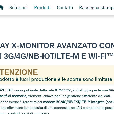
Soluzioni
Prodotti
Contatti
Rassegna stamp
AY X-MONITOR AVANZATO CO
3G/4G/NB-IOT/LTE-M E WI-FI
TENZIONE
rodotto è fuori produzione e le scorte sono limitate
GZE-310
, cuore pulsante della rete
X-Monitor
, si distingue per le sue
fun
acità di memoria
, elementi chiave per una gestione efficiente dei dati.
i connessione è garantita dai
modem 3G/4G/NB-IoT/LTE-M integrati (opzi
, che eliminano la necessità di una connessione LAN e ampliano le possib
he in contesti privi di cablaggio.