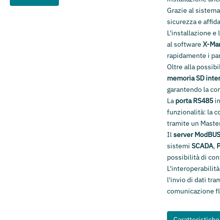
Grazie al sistem
sicurezza e affida
L'installazione e
al software
X-Ma
rapidamente i par
Oltre alla possib
memoria SD inte
garantendo la con
La
porta RS485
in
funzionalità: la c
tramite un Maste
Il
server ModBUS
sistemi
SCADA
,
P
possibilità di con
L'interoperabilit
l'invio di dati tr
comunicazione fl
Caratteristich