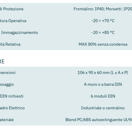
di Protezione
Frontalino: IP40; Morsetti: IP2
ura Operativa
-20 ÷ +70 °C
i Immagazzinamento
-20 ÷ +85 °C
tà Relativa
MAX 80% senza condensa
RE
mensioni
106 x 90 x 60 mm (L x A x P)
issaggio
A muro o a barra DIN
DIN richiesti
6 moduli DIN
adro Elettrico
Industriale o centralino
ateriale
Blend PC/ABS autoestinguente UL9