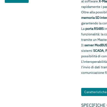
al software
X-Ma
rapidamente i par
Oltre alla possib
memoria SD inte
garantendo la con
La
porta RS485
in
funzionalità: la c
tramite un Maste
Il
server ModBUS
sistemi
SCADA
,
P
possibilità di con
L'interoperabilit
l'invio di dati tr
comunicazione fl
Caratteristich
SPECIFICHE