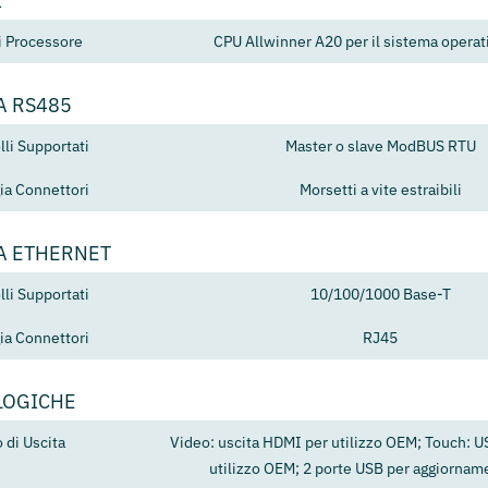
I
i Processore
CPU Allwinner A20 per il sistema operat
A RS485
lli Supportati
Master o slave ModBUS RTU
ia Connettori
Morsetti a vite estraibili
A ETHERNET
lli Supportati
10/100/1000 Base-T
ia Connettori
RJ45
LOGICHE
 di Uscita
Video: uscita HDMI per utilizzo OEM; Touch: U
utilizzo OEM; 2 porte USB per aggiornam