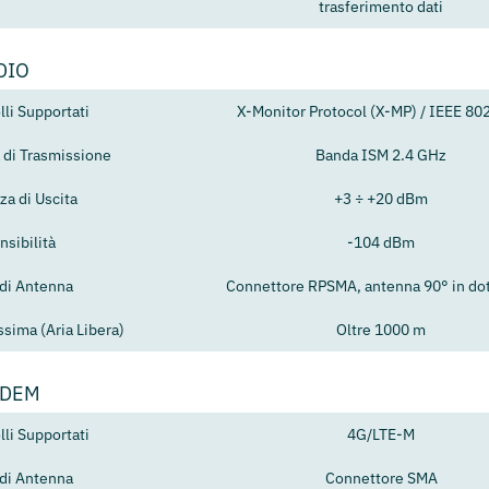
trasferimento dati
DIO
lli Supportati
X-Monitor Protocol (X-MP) / IEEE 80
 di Trasmissione
Banda ISM 2.4 GHz
za di Uscita
+3 ÷ +20 dBm
nsibilità
-104 dBm
 di Antenna
Connettore RPSMA, antenna 90° in do
sima (Aria Libera)
Oltre 1000 m
ODEM
lli Supportati
4G/LTE-M
 di Antenna
Connettore SMA