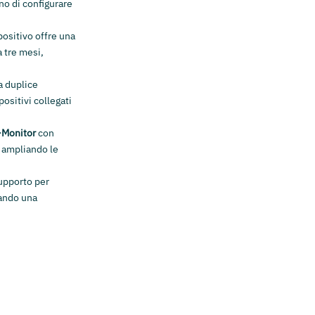
o di configurare
spositivo offre una
a tre mesi,
a duplice
positivi collegati
-Monitor
con
, ampliando le
supporto per
rando una