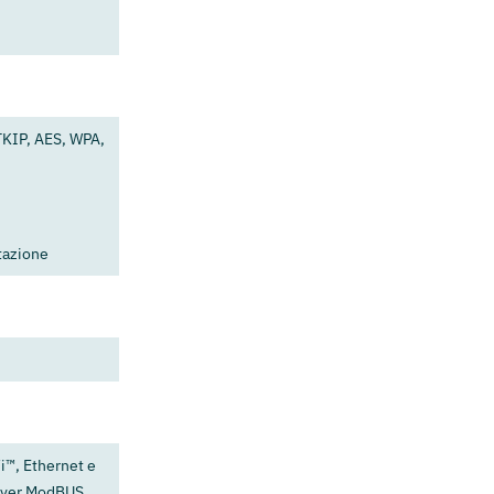
TKIP, AES, WPA,
tazione
i™, Ethernet e
erver ModBUS