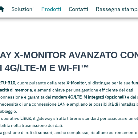
Soluzioni
Prodotti
Contatti
Rassegna stamp
AY X-MONITOR AVANZATO CO
4G/LTE-M E WI-FI™
RTU-310
, cuore pulsante della rete
X-Monitor
, si distingue per le sue
fun
acità di memoria
, elementi chiave per una gestione efficiente dei dati.
i connessione è garantita dai
modem 4G/LTE-M integrati (opzionali)
e dal
necessità di una connessione LAN e ampliano le possibilità di installaz
cablaggio.
a operativo
Linux
, il gateway sfrutta librerie standard per assicurare un el
bilità nella trasmissione dei dati.
 la gestione di reti di sensori, anche complesse, risultano estremamente