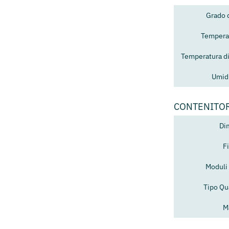
Grado 
Temperat
Temperatura d
Umidi
CONTENITO
Di
F
Moduli 
Tipo Qu
M