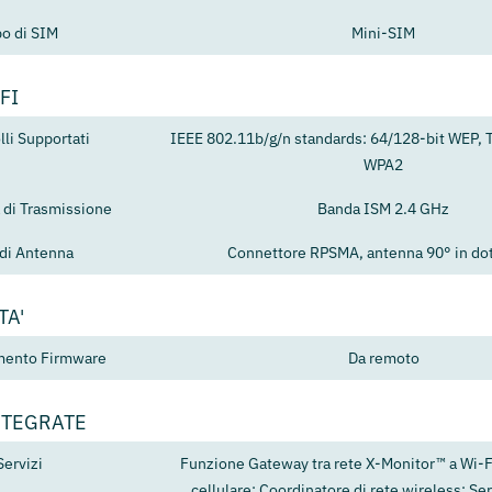
po di SIM
Mini-SIM
FI
lli Supportati
IEEE 802.11b/g/n standards: 64/128-bit WEP, 
WPA2
 di Trasmissione
Banda ISM 2.4 GHz
 di Antenna
Connettore RPSMA, antenna 90° in do
TA'
mento Firmware
Da remoto
NTEGRATE
Servizi
Funzione Gateway tra rete X-Monitor™ a Wi-F
cellulare; Coordinatore di rete wireless; S