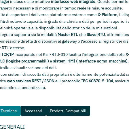
nager
incluso e alle intuitive
interfacce web integrate
. Queste permetton
ametri necessari e di monitorare in tempo reale le misure acquisite.
ilità di esportare i dati verso piattaforme esterne come
X-Platform
, il di
rna
di notevole capacità, in grado di archiviare dati per periodi superiori 
tinuità operativa e la disponibilità dello storico delle misurazioni.
tegrata supporta sia la modalità
Master RTU
che
Slave RTU
, offrendo un
onnessione diretta di dispositivi al gateway o l'accesso ai registri dei dis
r RTU esterno.
 TCP/IP
incorporato nel KET-RTU-310 facilita l'integrazione della rete
X
LC (logiche programmabili)
e
sistemi HMI (interfacce uomo-macchina)
trollo e visualizzazione dei dati.
à con sistemi di raccolta dati proprietari è ulteriormente potenziata dal 
amite
web services REST / JSON
e il protocollo
IEC 60870-5-104
, assicu
essibile e standardizzata.
e Tecniche
Accessori
Prodotti Compatibili
 GENERALI