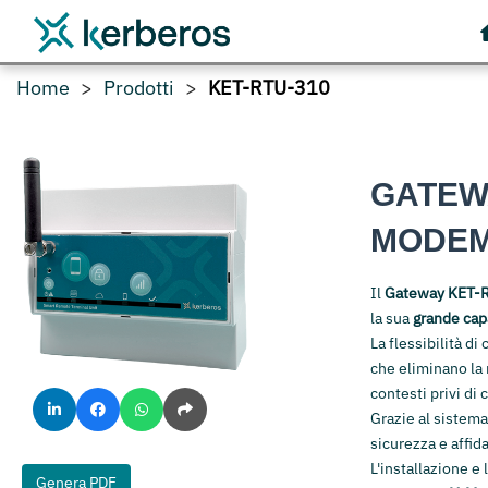
Home
Prodotti
KET-RTU-310
GATEW
MODEM 
Il
Gateway KET-
la sua
grande cap
La flessibilità d
che eliminano la 
contesti privi di 
Grazie al sistem
sicurezza e affida
L'installazione e
Genera PDF