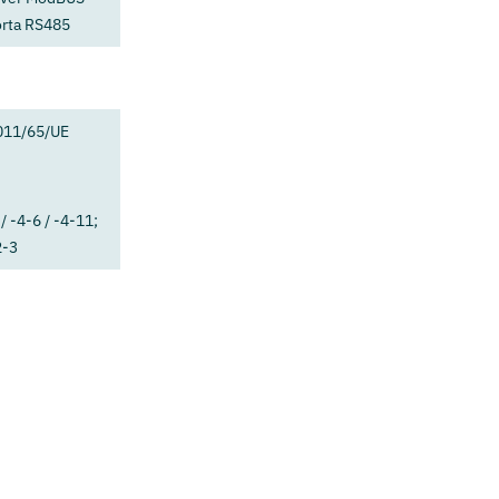
orta RS485
011/65/UE
/ -4-6 / -4-11;
2-3