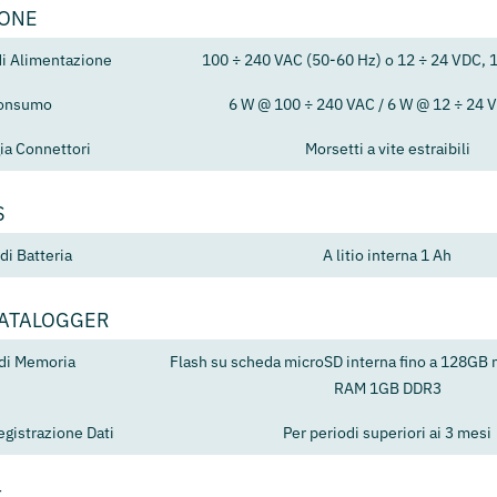
IONE
di Alimentazione
100 ÷ 240 VAC (50-60 Hz) o 12 ÷ 24 VDC, 
onsumo
6 W @ 100 ÷ 240 VAC / 6 W @ 12 ÷ 24 
ia Connettori
Morsetti a vite estraibili
S
di Batteria
A litio interna 1 Ah
DATALOGGER
 di Memoria
Flash su scheda microSD interna fino a 128GB 
RAM 1GB DDR3
egistrazione Dati
Per periodi superiori ai 3 mesi