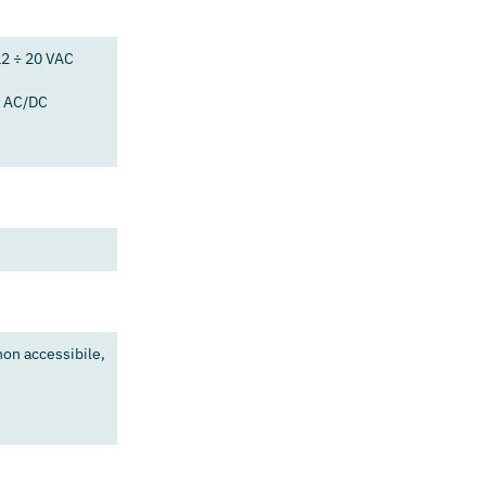
12 ÷ 20 VAC
V AC/DC
non accessibile,