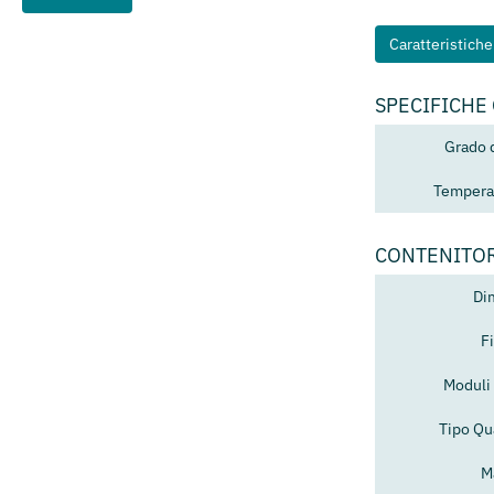
Caratteristich
SPECIFICHE
Grado 
Temperat
CONTENITO
Di
F
Moduli 
Tipo Qu
M