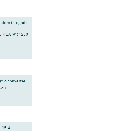
atore integrato
/ < 1.5 W @ 230
golo converter
B2-Y
2.15.4