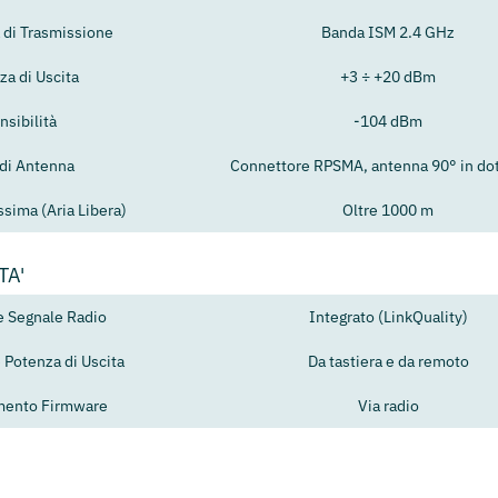
 di Trasmissione
Banda ISM 2.4 GHz
za di Uscita
+3 ÷ +20 dBm
nsibilità
-104 dBm
 di Antenna
Connettore RPSMA, antenna 90° in do
sima (Aria Libera)
Oltre 1000 m
TA'
e Segnale Radio
Integrato (LinkQuality)
 Potenza di Uscita
Da tastiera e da remoto
mento Firmware
Via radio