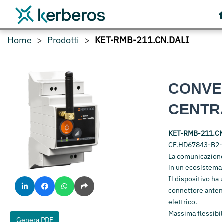
Home
Prodotti
KET-RMB-211.CN.DALI
CONVE
CENTR
KET-RMB-211.C
CF.HD67843-B2-Y 
La comunicazione
in un ecosistem
Il dispositivo ha
connettore anten
elettrico.
Massima flessibili
Genera PDF