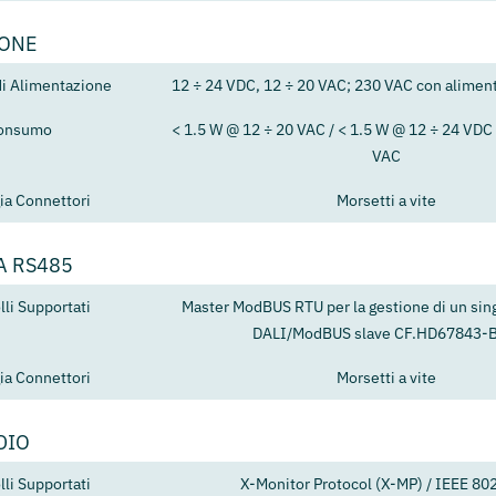
IONE
di Alimentazione
12 ÷ 24 VDC, 12 ÷ 20 VAC; 230 VAC con aliment
onsumo
< 1.5 W @ 12 ÷ 20 VAC / < 1.5 W @ 12 ÷ 24 VDC 
VAC
ia Connettori
Morsetti a vite
A RS485
lli Supportati
Master ModBUS RTU per la gestione di un sin
DALI/ModBUS slave CF.HD67843-
ia Connettori
Morsetti a vite
DIO
lli Supportati
X-Monitor Protocol (X-MP) / IEEE 80