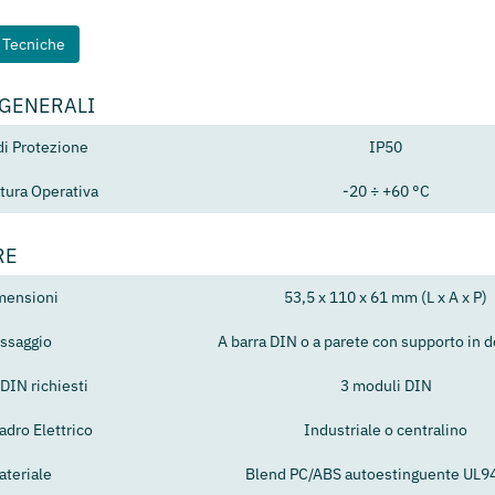
e Tecniche
 GENERALI
di Protezione
IP50
ura Operativa
-20 ÷ +60 °C
RE
mensioni
53,5 x 110 x 61 mm (L x A x P)
issaggio
A barra DIN o a parete con supporto in 
DIN richiesti
3 moduli DIN
adro Elettrico
Industriale o centralino
ateriale
Blend PC/ABS autoestinguente UL9