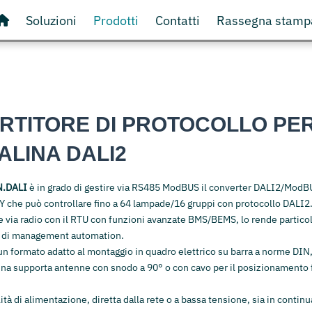
Soluzioni
Prodotti
Contatti
Rassegna stamp
RTITORE DI PROTOCOLLO PE
ALINA DALI2
N.DALI
è in grado di gestire via RS485 ModBUS il converter DALI2/ModB
che può controllare fino a 64 lampade/16 gruppi con protocollo DALI2
 via radio con il RTU con funzioni avanzate BMS/BEMS, lo rende partic
a di management automation.
 un formato adatto al montaggio in quadro elettrico su barra a norme DIN,
na supporta antenne con snodo a 90° o con cavo per il posizionamento 
tà di alimentazione, diretta dalla rete o a bassa tensione, sia in continua