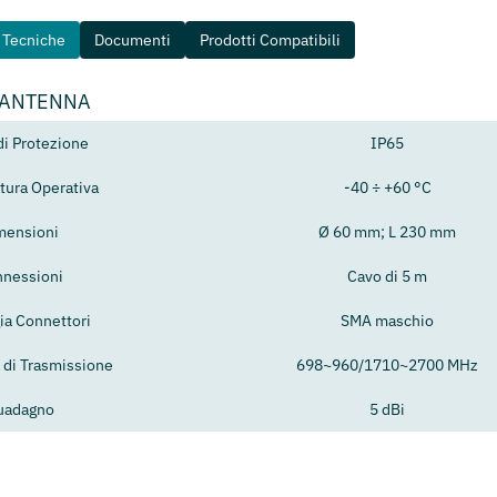
e Tecniche
Documenti
Prodotti Compatibili
 ANTENNA
di Protezione
IP65
ura Operativa
-40 ÷ +60 °C
mensioni
Ø 60 mm; L 230 mm
nessioni
Cavo di 5 m
ia Connettori
SMA maschio
 di Trasmissione
698~960/1710~2700 MHz
uadagno
5 dBi