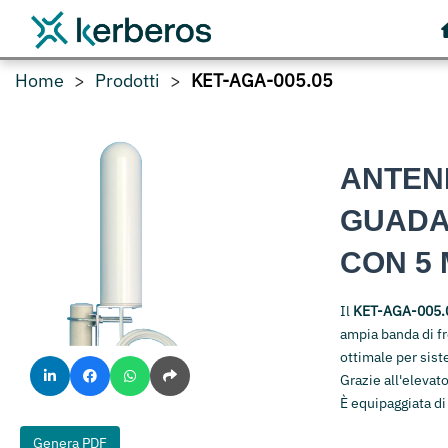
Home
Prodotti
KET-AGA-005.05
ANTEN
GUADAG
CON 5 
Il
KET-AGA-005.
ampia banda di f
ottimale per sis
Grazie all'elevat
È equipaggiata d
Genera PDF