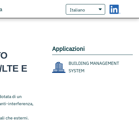
a
Applicazioni
TO
BUILDING MANAGEMENT
LTE E
SYSTEM
 dotata di un
anti-interferenza,
ali che esterni.