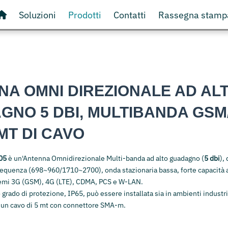
Soluzioni
Prodotti
Contatti
Rassegna stamp
NA OMNI DIREZIONALE AD AL
NO 5 DBI, MULTIBANDA GSM/
MT DI CAVO
05
è un'Antenna Omnidirezionale Multi-banda ad alto guadagno (
5 dbi
),
requenza (698
~
960/1710
~
2700), onda stazionaria bassa, forte capacità 
temi 3G (GSM), 4G (LTE), CDMA, PCS e W-LAN.
o grado di protezione, IP65, può essere installata sia in ambienti industri
i un cavo di 5 mt con connettore SMA-m.