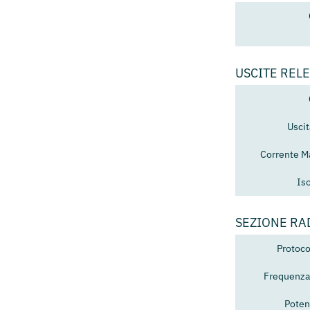
USCITE RELE
Usci
Corrente M
Is
SEZIONE RA
Protoco
Frequenza
Poten