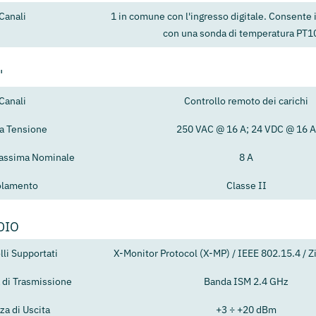
Canali
1 in comune con l'ingresso digitale. Consente 
con una sonda di temperatura PT1
'
Canali
Controllo remoto dei carichi
ta Tensione
250 VAC @ 16 A; 24 VDC @ 16 A
assima Nominale
8 A
olamento
Classe II
DIO
lli Supportati
X-Monitor Protocol (X-MP) / IEEE 802.15.4 / Z
 di Trasmissione
Banda ISM 2.4 GHz
za di Uscita
+3 ÷ +20 dBm