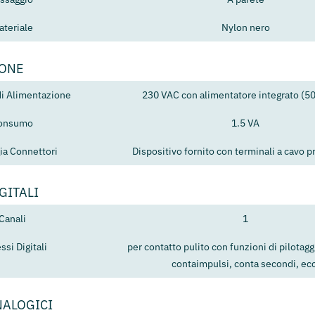
ateriale
Nylon nero
IONE
di Alimentazione
230 VAC con alimentatore integrato (5
onsumo
1.5 VA
ia Connettori
Dispositivo fornito con terminali a cavo p
GITALI
Canali
1
ssi Digitali
per contatto pulito con funzioni di pilotagg
contaimpulsi, conta secondi, ecc
NALOGICI