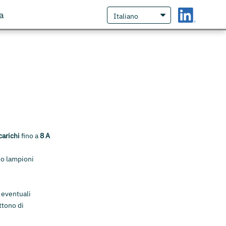
a
carichi
fino a
8 A
e o lampioni
 eventuali
ttono di