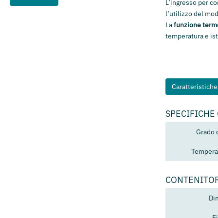
L’ingresso per co
l’utilizzo del mod
La
funzione termo
temperatura e is
Caratteristich
SPECIFICHE
Grado 
Temperat
CONTENITO
Di
F