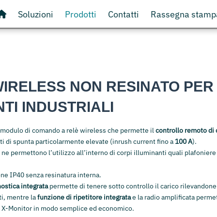
Soluzioni
Prodotti
Contatti
Rassegna stamp
WIRELESS NON RESINATO PER
TI INDUSTRIALI
l modulo di comando a relè wireless che permette il
controllo remoto di 
i di spunta particolarmente elevate (inrush current fino a
100 A
).
 ne permettono l’utilizzo all’interno di corpi illuminanti quali plafonier
ne IP40 senza resinatura interna.
ostica integrata
permette di tenere sotto controllo il carico rilevandone
i, mentre la
funzione di ripetitore integrata
e la radio amplificata perme
e X-Monitor in modo semplice ed economico.