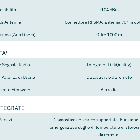
nsibilità
-104 dBm
 di Antenna
Connettore RPSMA, antenna 90° in do
sima (Aria Libera)
Oltre 1000 m
TA'
e Segnale Radio
Integrato (LinkQuality)
 Potenza di Uscita
Da tastiera e da remoto
mento Firmware
Via radio
NTEGRATE
Servizi
Diagnostica del carico supportato. Funzione 
emergenza su soglie di temperatura e isteres
da remoto.