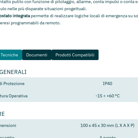
ntatto pulito con funzione di pilotaggio, allarme, conta impulsi o conta
ulo nelle più disparate situazioni progettuali.
stato integrata
permette di realizzare logiche locali di emergenza su so
teresi programmabili da remoto.
e Tecniche
Documenti
Prodotti Compatibili
 GENERALI
di Protezione
IP40
ura Operativa
-15 ÷ +60 °C
RE
mensioni
100 x 45 x 30 mm (L X A X P)
issaggio
A parete