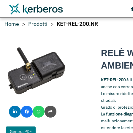
Home
Prodotti
KET-REL-200.NR
RELÈ 
AMBIEN
KET-REL-200
è i
anche con corrent
Le misure ridotte
stradali.
Grado di protezio
La
funzione diagn
malfunzionament
estendere la ret
Genera PDF