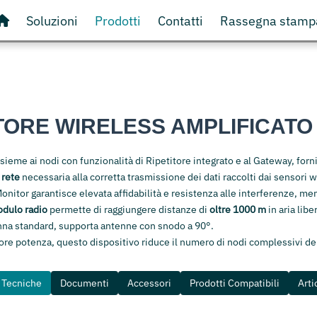
Soluzioni
Prodotti
Contatti
Rassegna stamp
TORE WIRELESS AMPLIFICATO
nsieme ai nodi con funzionalità di Ripetitore integrato e al Gateway, forn
 rete
necessaria alla corretta trasmissione dei dati raccolti dai sensori w
onitor garantisce elevata affidabilità e resistenza alle interferenze, men
odulo radio
permette di raggiungere distanze di
oltre 1000 m
in aria libe
na standard, supporta antenne con snodo a 90°.
ore potenza, questo dispositivo riduce il numero di nodi complessivi del
e Tecniche
Documenti
Accessori
Prodotti Compatibili
Arti