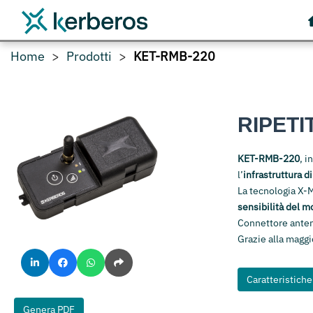
Home
Prodotti
KET-RMB-220
RIPETI
KET-RMB-220
, i
l’
infrastruttura di
La tecnologia X-M
sensibilità del m
Connettore anten
Grazie alla maggi
Caratteristich
Genera PDF