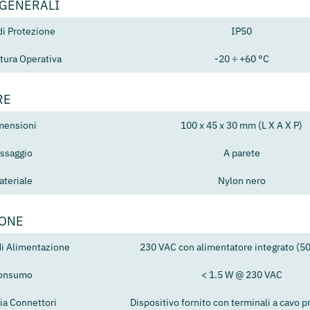
 GENERALI
di Protezione
IP50
ura Operativa
-20 ÷ +60 °C
RE
mensioni
100 x 45 x 30 mm (L X A X P)
issaggio
A parete
ateriale
Nylon nero
IONE
di Alimentazione
230 VAC con alimentatore integrato (5
onsumo
< 1.5 W @ 230 VAC
ia Connettori
Dispositivo fornito con terminali a cavo p