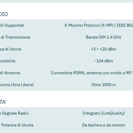
DIO
lli Supportati
X-Monitor Protocol (X-MP) / IEEE 80
 di Trasmissione
Banda ISM 2.4 GHz
za di Uscita
+3 ÷ +20 dBm
nsibilità
-104 dBm
 di Antenna
Connettore RSMA, antenna con snodo a 90° 
sima (Aria Libera)
Oltre 1000 m
TA'
e Segnale Radio
Integrato (LinkQuality)
 Potenza di Uscita
Da tastiera e da remoto