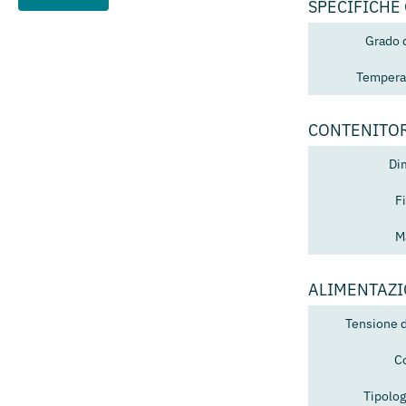
SPECIFICHE
Grado 
Temperat
CONTENITO
Di
F
M
ALIMENTAZ
Tensione 
C
Tipolog