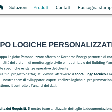
Soluzioni
Prodotti
Contatti
Rassegna stamp
PPO LOGICHE PERSONALIZZAT
iluppo Logiche Personalizzate offerto da Kerberos Energy permette di es
onalità dei sistemi di monitoraggio civile e industriale e dei Building M
e specifiche esigenze operative del cliente.
siti di progetto dettagliati, definiti attraverso il
sopralluogo tecnico
e la
, il nostro team di sviluppatori esperti realizza logiche di programmazio
ione, il controllo e l'analisi dei dati.
:
ita dei Requisiti
: Il nostro team analizza in dettaglio la documentazione