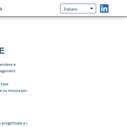
a
E
tendere e
anagement
 fase
ne su misura per
 progettuale e i