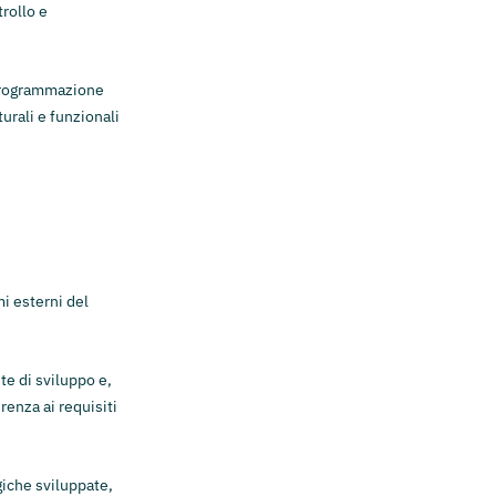
rollo e
i programmazione
urali e funzionali
i esterni del
te di sviluppo e,
renza ai requisiti
giche sviluppate,