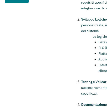
requisiti specifi
integrazione dei 
Sviluppo Logich
personalizzate, i
del sistema.
Le logich
Gatew
PLC (
Piatt
Appli
Inter
clien
Testing e Valida
successivamente, 
specificati.
Documentazione 