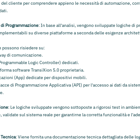
ci del cliente per comprendere appieno le necessità di automazione, cont
dati.
e di Programmazione
: In base all'analisi, vengono sviluppate logiche d
mplementabili su diverse piattaforme a seconda delle esigenze architett
e possono risiedere su:
ay di comunicazione.
Programmable Logic Controller) dedicati.
aforma software TransiXion 5.0 proprietaria.
cazioni (App) dedicate per dispositivi mobili.
facce di Programmazione Applicativa (API) per l'accesso ai dati da sistem
te.
zione
:
Le logiche sviluppate vengono sottoposte a rigorosi test in ambien
validate sul sistema reale per garantirne la corretta funzionalità e l'ade
Tecnica
: Viene fornita una documentazione tecnica dettagliata delle lo