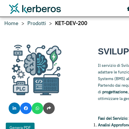
Home
Prodotti
KET-DEV-200
SVILU
Il servizio di Sv
adattare le funzi
Systems (BMS) all
Partendo dai requi
di
progettazione
ottimizzare la gest
Fasi del Servizio
Analisi Approfond
Genera PDF