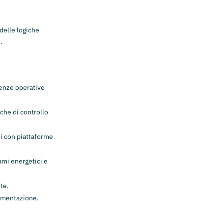
delle logiche
.
genze operative
che di controllo
li con piattaforme
mi energetici e
te.
lementazione.