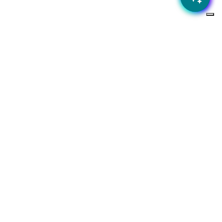
tività?
 del tuo business
Iscriviti alla nostra newsletter
Rimani aggiornato sulle ultime novità e offerte speciali