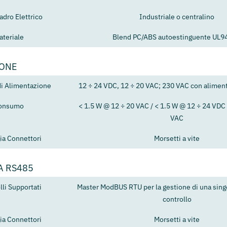
adro Elettrico
Industriale o centralino
ateriale
Blend PC/ABS autoestinguente UL9
IONE
di Alimentazione
12 ÷ 24 VDC, 12 ÷ 20 VAC; 230 VAC con aliment
onsumo
< 1.5 W @ 12 ÷ 20 VAC / < 1.5 W @ 12 ÷ 24 VDC 
VAC
ia Connettori
Morsetti a vite
A RS485
lli Supportati
Master ModBUS RTU per la gestione di una singo
controllo
ia Connettori
Morsetti a vite