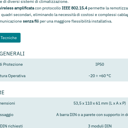
 di diversi sistemi di climatizzazione.
ireless amplificata
con protocollo
IEEE 802.15.4
permette la remotizza
in quadri secondari, eliminando la necessità di costosi e complessi cablag
omunicazione
senza fili
per una maggiore flessibilità installativa.
e Tecniche
 GENERALI
di Protezione
IP50
ura Operativa
-20 ÷ +60 °C
RE
mensioni
53,5 x 110 x 61 mm (L x A x P)
issaggio
A barra DIN o a parete con supporto in 
DIN richiesti
3 moduli DIN