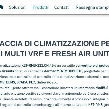
Soluzioni
Prodotti
Contatti
Rassegna stamp
ACCIA DI CLIMATIZZAZIONE P
I MULTI VRF E FRESH AIR UNI
climatizzazione
KET-RMB-211.CN.45
è un versatile
convertitore di protoc
 air units
dotati di centralina
Aermec MINIMODBUS10
, progettato per u
one tra le centraline di controllo della climatizzazione e sistemi di cont
MS, BEMS, SCADA, PLC, Gateway
, ecc.
o intelligente offre verso il controllore (master) un'interfaccia
ModBUS 
pianto e le zone gestite su diversi slave, mantenendo però una struttura
i. Questa architettura semplifica notevolmente il processo di integrazi
ei registri di controllo e monitoraggio all'interno della serie KET-RMB ga