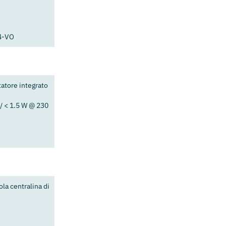
4-VO
atore integrato
/ < 1.5 W @ 230
la centralina di