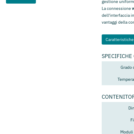
gestione uniforme
La connessione
w
dell'interfaccia 
vantaggi della c
Caratteristich
SPECIFICHE
Grado 
Temperat
CONTENITO
Di
F
Moduli 