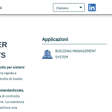
a
Applicazioni
ER
BUILDING MANAGEMENT
TS
SYSTEM
ollo per sistemi
na rapida e
rollo di livello
standardizzata
,
 di controllo
one. La coerenza
rantisce una