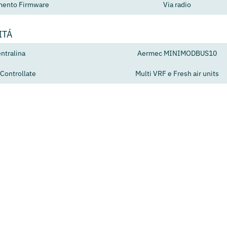
mento Firmware
Via radio
ITÁ
ntralina
Aermec MINIMODBUS10
 Controllate
Multi VRF e Fresh air units