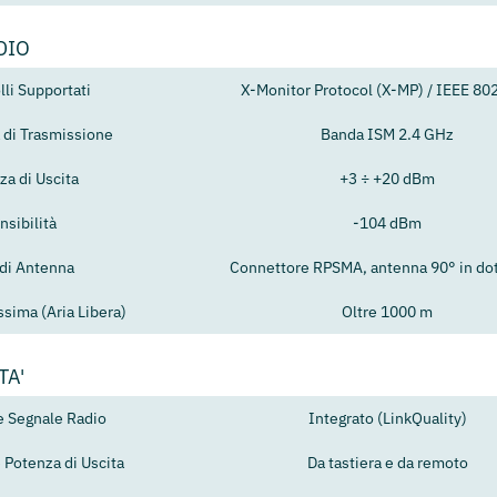
DIO
lli Supportati
X-Monitor Protocol (X-MP) / IEEE 80
 di Trasmissione
Banda ISM 2.4 GHz
za di Uscita
+3 ÷ +20 dBm
nsibilità
-104 dBm
 di Antenna
Connettore RPSMA, antenna 90° in do
sima (Aria Libera)
Oltre 1000 m
TA'
e Segnale Radio
Integrato (LinkQuality)
 Potenza di Uscita
Da tastiera e da remoto