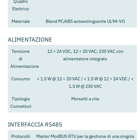
Quadro
Elettrico
Materiale
Blend PC/ABS autoestinguente UL94-VO
ALIMENTAZIONE
Tensione
12 ÷ 24 VDC, 12 ÷ 20 VAC; 230 VAC con
di
alimentatore integrato
Alimentazione
Consumo
< 1.5 W @ 12 ÷ 20 VAC / < 1.5 W @ 12 ÷ 24 VDC / <
1.5 W @ 230 VAC
Tipologia
Morsetti a vite
Connettori
INTERFACCIA RS485
Protocolli
Master ModBUS RTU per la gestione di una singola