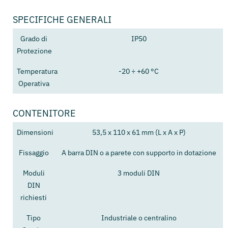
SPECIFICHE GENERALI
Grado di
IP50
Protezione
Temperatura
-20 ÷ +60 °C
Operativa
CONTENITORE
Dimensioni
53,5 x 110 x 61 mm (L x A x P)
Fissaggio
A barra DIN o a parete con supporto in dotazione
Moduli
3 moduli DIN
DIN
richiesti
Tipo
Industriale o centralino