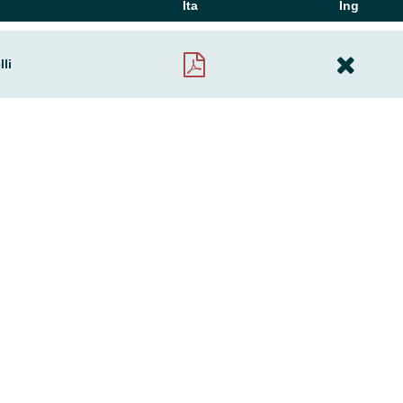
Ita
Ing
li