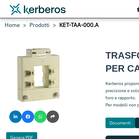
Home
Prodotti
KET-TAA-000.A
TRASF
PER C
Kerberos propone 
precisione e solid
foro e rapporto.
Per modelli non 
Documenti
Genera PDF