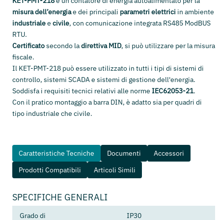
KET-PMT-218
è un contatore di energia autoalimentato per la
misura dell’energia
e dei principali
parametri elettrici
in ambiente
industriale
e
civile
, con comunicazione integrata RS485 ModBUS
RTU.
Certificato
secondo la
direttiva MID
, si può utilizzare per la misura
fiscale.
Il KET-PMT-218 può essere utilizzato in tutti i tipi di sistemi di
controllo, sistemi SCADA e sistemi di gestione dell'energia.
Soddisfa i requisiti tecnici relativi alle norme
IEC62053-21
.
Con il pratico montaggio a barra DIN, è adatto sia per quadri di
tipo industriale che civile.
Caratteristiche Tecniche
Documenti
Accessori
Prodotti Compatibili
Articoli Simili
SPECIFICHE GENERALI
Grado di
IP30