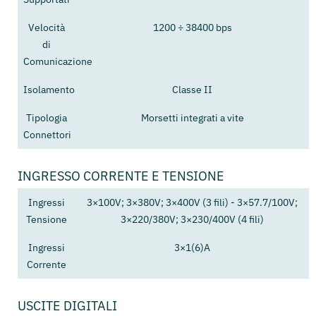
Velocità
1200 ÷ 38400 bps
di
Comunicazione
Isolamento
Classe II
Tipologia
Morsetti integrati a vite
Connettori
INGRESSO CORRENTE E TENSIONE
Ingressi
3×100V; 3×380V; 3×400V (3 fili) - 3×57.7/100V;
Tensione
3×220/380V; 3×230/400V (4 fili)
Ingressi
3×1(6)A
Corrente
USCITE DIGITALI