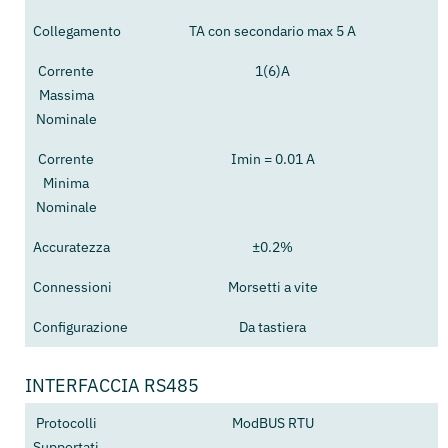
Collegamento
TA con secondario max 5 A
Corrente
1(6)A
Massima
Nominale
Corrente
Imin = 0.01 A
Minima
Nominale
Accuratezza
±0.2%
Connessioni
Morsetti a vite
Configurazione
Da tastiera
INTERFACCIA RS485
Protocolli
ModBUS RTU
Supportati