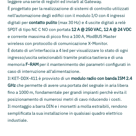
leggere una serie di registri ed inviarli al Gateway.
È progettato per la realizzazione di sistemi di controllo utilizzati
nell'automazione degli edifici con il modulo I/O con 4 ingressi
digitali per
contatto pulito
(max 30 Hz) e 4 uscite digitali a relè
SPDT di tipo NC C NO con portata
12 A @ 250 VAC, 12 A @ 24 VDC
e corrente massima di picco fino a 100 A, ModBUS Master
wireless con protocollo di comunicazione X-Monitor.
È dotato di un'interfaccia a 4 led per visualizzare lo stato di ogni
ingresso/uscita selezionabili tramite pratica tastiera e di una
memoria
F-RAM
per il mantenimento dei parametri configurati in
caso di interruzione all'alimentazione.
Il KET-DDX-411 è provvisto di un
modulo radio con banda ISM 2.4
GHz
che permette di avere una portata del segnale in aria libera
fino a 1000 m, f
ondamentale per grandi impianti perchè evita il
posizionamento di numerosi metri di cavo riducendo i costi.
Il montaggio a barra DIN e i morsetti a molla estraibili, rendono
semplificata la sua installazione in qualsiasi quadro elettrico
industiale.