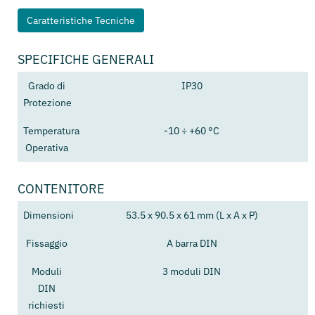
Caratteristiche Tecniche
SPECIFICHE GENERALI
Grado di
IP30
Protezione
Temperatura
-10 ÷ +60 °C
Operativa
CONTENITORE
Dimensioni
53.5 x 90.5 x 61 mm (L x A x P)
Fissaggio
A barra DIN
Moduli
3 moduli DIN
DIN
richiesti