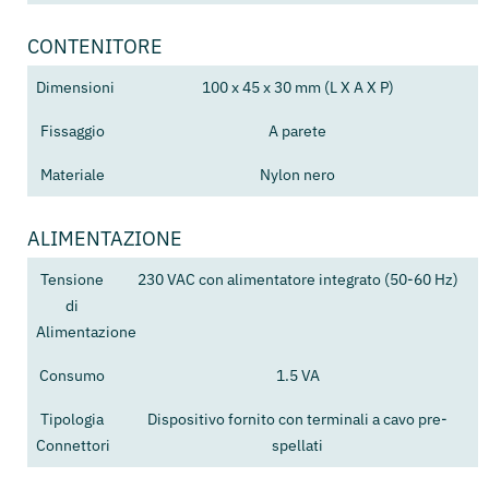
CONTENITORE
Dimensioni
100 x 45 x 30 mm (L X A X P)
Fissaggio
A parete
Materiale
Nylon nero
ALIMENTAZIONE
Tensione
230 VAC con alimentatore integrato (50-60 Hz)
di
Alimentazione
Consumo
1.5 VA
Tipologia
Dispositivo fornito con terminali a cavo pre-
Connettori
spellati