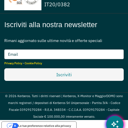
IT20/0382
Iscriviti alla nostra newsletter
Rimani aggiornato sulle ultime novità e offerte speciali
Privacy Policy
-
Cookie Policy
Iscriviti
© 2026 Kerberos. Tutti i diritti riservati | Kerberos, X-Monitor e MaggiorDOMO sono
marchi registrati / depositati di Kerberos Srl Unipersonale - Partita IVA - Codice
Fiscale 03929170284 - R.E.A. 348334 - C.C.I.A.A. 03929170284 - Capitale
Sociale € 100.000,00 interamente versato.
auto_awesome
Le tue preferenze relative alla privacy